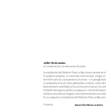
JOÃO TELES atelier
en colaboración con Bernardo Alvarado
La ampliación del Malecón Presa La Boca busca reconectar el p
El proyecto propone un recorrido continuo que integra el 
territorio natural y la experiencia humana —un paisaje habi
La propuesta articula áreas peatonales, ciclovías, zonas de 
fomentando la movilidad activa, el encuentro social y la co
El diseño del espacio público se apoya en criterios de soste
sombras naturales se integran como elementos estructurales 
En su conjunto, la ampliación del Malecón Presa La Boca se 
Proyecto:
MALECÓN PRESA LA BOCA