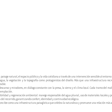
aisaje natural, el espacio público y la vida cotidiana a través de una intervención sensible al entorno e
agua, la vegetación y la topografía como protagonistas del diseño. Más que una infraestructura rec
table.
descanso y miradores, en diálogo constante con la presa, la sierra y el clima local. Cada tramo del ma
ntemplación.
nibilidad y regeneración ambiental: manejo responsable del agua pluvial, uso de materiales locales y p
del recorrido, garantizando confort, identidad y continuidad ecológica.
concibe como una infraestructura paisajística que celebra la naturaleza y promueve una relación más 