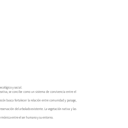
cológico y social.
reativa, se concibe como un sistema de convivencia entre el
lecón busca fortalecer la relación entre comunidad y paisaje,
reservación del arbolado existente. La vegetación nativa y las
armónica entre el ser humano y su entorno.