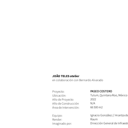
JOÃO TELES atelier
en colaboración con Bernardo Alvarado
PASEO COSTERO
Proyecto:
Tulum, Quintana Roo, México
Ubicación:
2022
Año de Proyecto:
N/A
Año de Construcción
66 500 m2
​Área de Intervención:
Ignacio González // Arantza de
Equipo:
Raum​
Render:
Dirección General de Infraes
Imaginado por: