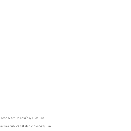
 León // Arturo Cossío // Elías Rizo
tructura Pública del Municipio de Tulum