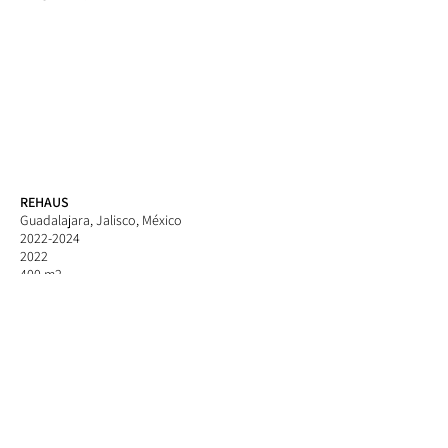
REHAUS
Guadalajara, Jalisco, México
2022-2024
2022
400 m2
Arantza de León // Athziri López
Origo Estudio
Mexicanos Anónimos
Rehaus